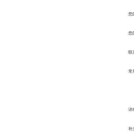
您
您
联
常
详
补