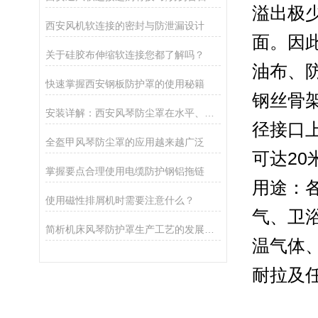
溢出极
西安风机软连接的密封与防泄漏设计
面。因
关于硅胶布伸缩软连接您都了解吗？
油布、
快速掌握西安钢板防护罩的使用秘籍
钢丝骨
安装详解：西安风琴防尘罩在水平、竖直或横向使用时的固定技巧
径接口
全盔甲风琴防尘罩的应用越来越广泛
可达2
掌握要点合理使用电缆防护钢铝拖链
用途：
使用磁性排屑机时需要注意什么？
气、卫
简析机床风琴防护罩生产工艺的发展和更新
温气体
耐拉及