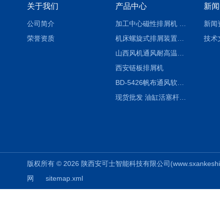
关于我们
产品中心
新闻
公司简介
加工中心磁性排屑机 西安集屑车
新闻
荣誉资质
机床螺旋式排屑装置制造商
技术
山西风机通风耐高温软连接
西安链板排屑机
BD-5426帆布通风软连接水泥布袋陕西生产厂家
现货批发 油缸活塞杆圆形保护套
版权所有 © 2026 陕西安可士智能科技有限公司(www.sxankeshi.com
网
sitemap.xml