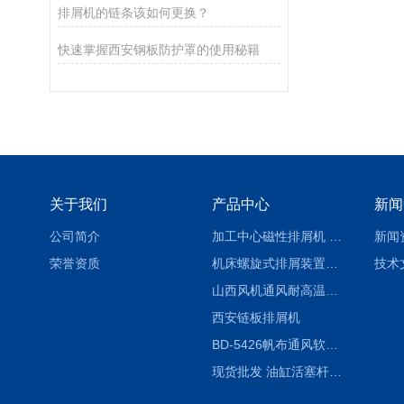
排屑机的链条该如何更换？
快速掌握西安钢板防护罩的使用秘籍
关于我们
产品中心
新闻
公司简介
加工中心磁性排屑机 西安集屑车
新闻
荣誉资质
机床螺旋式排屑装置制造商
技术
山西风机通风耐高温软连接
西安链板排屑机
BD-5426帆布通风软连接水泥布袋陕西生产厂家
现货批发 油缸活塞杆圆形保护套