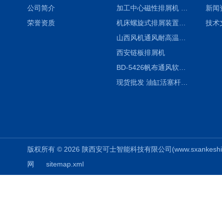
公司简介
加工中心磁性排屑机 西安集屑车
新闻
荣誉资质
机床螺旋式排屑装置制造商
技术
山西风机通风耐高温软连接
西安链板排屑机
BD-5426帆布通风软连接水泥布袋陕西生产厂家
现货批发 油缸活塞杆圆形保护套
版权所有 © 2026 陕西安可士智能科技有限公司(www.sxankeshi.com
网
sitemap.xml