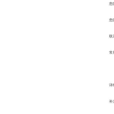
您
您
联
常
详
补