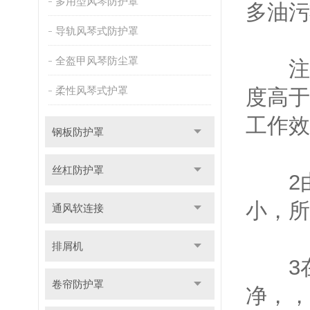
多用型风琴防护罩
多油污
导轨风琴式防护罩
全盔甲风琴防尘罩
注意
柔性风琴式护罩
度高于
工作效
钢板防护罩
丝杠防护罩
2由
小，所
通风软连接
排屑机
3在
卷帘防护罩
净，，