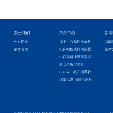
关于我们
产品中心
新闻
公司简介
加工中心磁性排屑机 西安集屑车
新闻
荣誉资质
机床螺旋式排屑装置制造商
技术
山西风机通风耐高温软连接
西安链板排屑机
BD-5426帆布通风软连接水泥布袋陕西生产厂家
现货批发 油缸活塞杆圆形保护套