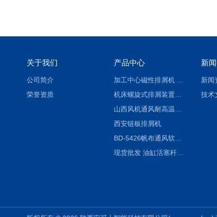
关于我们
产品中心
新闻
公司简介
加工中心磁性排屑机 西安集屑车
新闻
荣誉资质
机床螺旋式排屑装置制造商
技术
山西风机通风耐高温软连接
西安链板排屑机
BD-5426帆布通风软连接水泥布袋陕西生产厂家
现货批发 油缸活塞杆圆形保护套