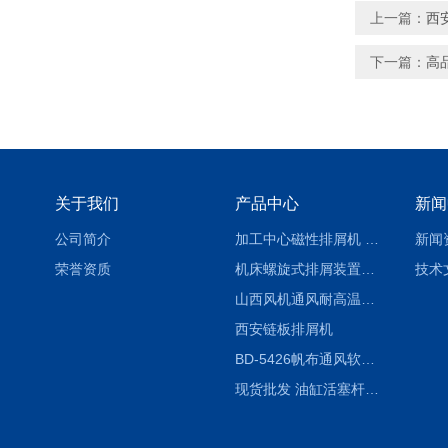
上一篇：
西
下一篇：
高
关于我们
产品中心
新闻
公司简介
加工中心磁性排屑机 西安集屑车
新闻
荣誉资质
机床螺旋式排屑装置制造商
技术
山西风机通风耐高温软连接
西安链板排屑机
BD-5426帆布通风软连接水泥布袋陕西生产厂家
现货批发 油缸活塞杆圆形保护套