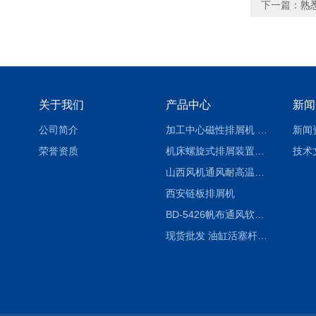
下一篇：
熟
关于我们
产品中心
新闻
公司简介
加工中心磁性排屑机 西安集屑车
新闻
荣誉资质
机床螺旋式排屑装置制造商
技术
山西风机通风耐高温软连接
西安链板排屑机
BD-5426帆布通风软连接水泥布袋陕西生产厂家
现货批发 油缸活塞杆圆形保护套