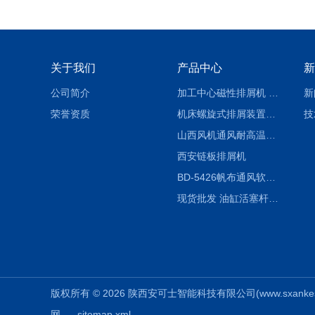
关于我们
产品中心
新
公司简介
加工中心磁性排屑机 西安集屑车
新
荣誉资质
机床螺旋式排屑装置制造商
技
山西风机通风耐高温软连接
西安链板排屑机
BD-5426帆布通风软连接水泥布袋陕西生产厂家
现货批发 油缸活塞杆圆形保护套
版权所有 © 2026 陕西安可士智能科技有限公司(www.sxankeshi.c
网
sitemap.xml