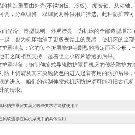
构造重要由外壳(不锈钢板、冷板)、绷簧轴、从动轴、
可调，分单绷簧、双绷簧两种供用户筛选。此种防护带可
。
光滑、造型规则、外观漂亮，为机床的全部造型增加了
一起，也为机床增添了更多视觉上的美感，使机床的全
防护罩
特点：它的每个折层能饱尝剧烈的振荡而不变形，一
他们之间相互支持，起着阻止小碎片渗透的后果。
防护罩
特征：钢制伸缩式导轨防护罩是机床的传统防护方
对防止切屑及其它尖锐货色的进入起着有用的防护后果，
液的进入。咱们的钢制伸缩式
机床防护罩
可能习惯古代机
升的请求。
机床防护罩需要满足哪些要求才能被使用？
通风软连接在风机系统中的具体应用