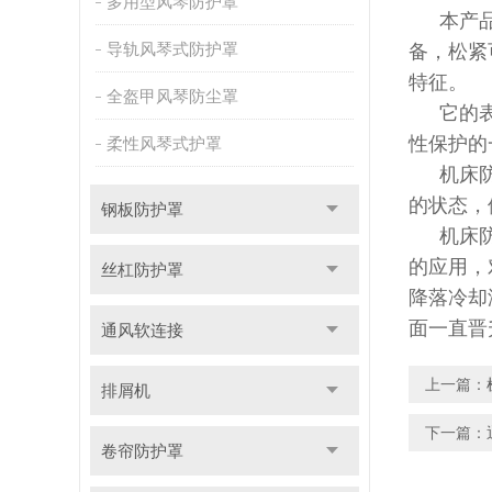
多用型风琴防护罩
本产品的
导轨风琴式防护罩
备，松紧
特征
全盔甲风琴防尘罩
它的表面
性保护的
柔性风琴式护罩
机床
的状态，
钢板防护罩
机床
的应用，
丝杠防护罩
降落冷却
面一直晋
通风软连接
上一篇：
排屑机
下一篇：
卷帘防护罩