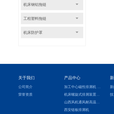
机床钢铝拖链
工程塑料拖链
机床防护罩
关于我们
产品中心
新
公司简介
加工中心磁性排屑机 西安集屑车
新
荣誉资质
机床螺旋式排屑装置制造商
技
山西风机通风耐高温软连接
西安链板排屑机