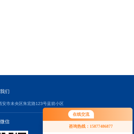
我们
西安市未央区朱宏路123号蓝箭小区
在线交流
微信
咨询热线：15877486877