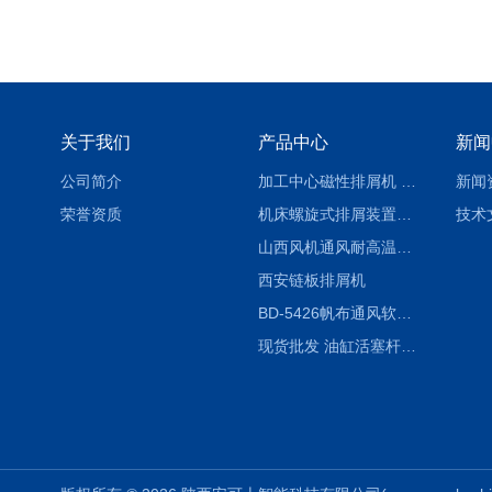
关于我们
产品中心
新闻
公司简介
加工中心磁性排屑机 西安集屑车
新闻
荣誉资质
机床螺旋式排屑装置制造商
技术
山西风机通风耐高温软连接
西安链板排屑机
BD-5426帆布通风软连接水泥布袋陕西生产厂家
现货批发 油缸活塞杆圆形保护套