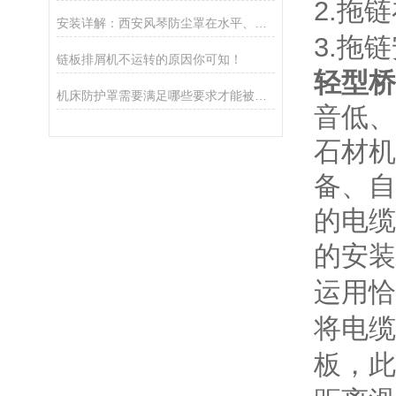
2.拖
安装详解：西安风琴防尘罩在水平、竖直或横向使用时的固定技巧
3.拖
链板排屑机不运转的原因你可知！
轻型桥
机床防护罩需要满足哪些要求才能被使用？
音低、
石材机
备、自
的电缆
的安装
运用恰
将电缆
板，此