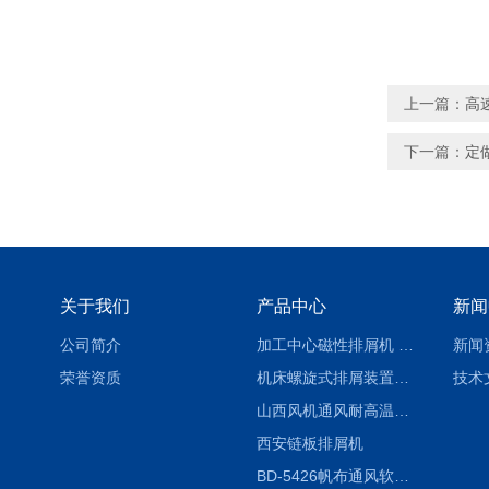
上一篇：
高
下一篇：
定
关于我们
产品中心
新闻
公司简介
加工中心磁性排屑机 西安集屑车
新闻
荣誉资质
机床螺旋式排屑装置制造商
技术
山西风机通风耐高温软连接
西安链板排屑机
BD-5426帆布通风软连接水泥布袋陕西生产厂家