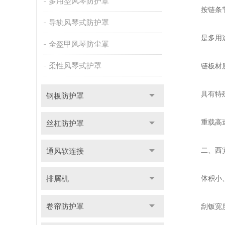
多用型风琴防护罩
按链条节距区
导轨风琴式防护罩
是多用途的
全盔甲风琴防尘罩
柔性风琴式护罩
链板材质分
具有特殊结
钢板防护罩
重载高速(
丝杠防护罩
二、西安
通风软连接
排屑机
体积小、效
卷帘防护罩
刮钣宽度