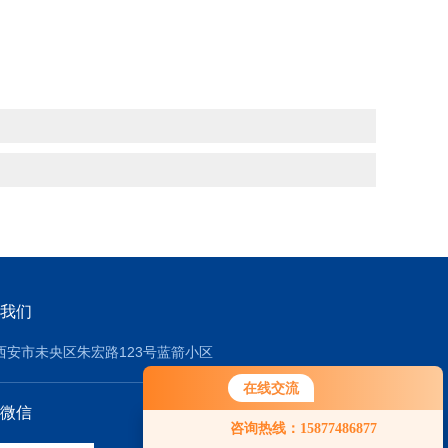
我们
西安市未央区朱宏路123号蓝箭小区
在线交流
微信
咨询热线：15877486877