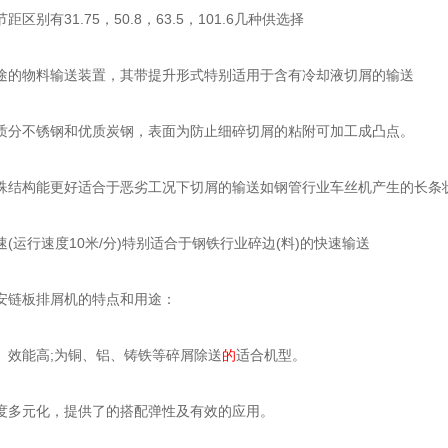
别有31.75，50.8，63.5，101.6几种供选择
物料输送装置，其带提升形式特别适用于含有冷却液切屑的输送
不锈钢和优质炭钢，表面为防止细碎切屑的粘附可加工成凸点。
构能更好适合于恶劣工况下切屑的输送如钢管行业车丝机产生的长条
运行速度10米/分)特别适合于钢铁行业碎边(料)的快速输送
链板排屑机的特点和用途：
能高;为铜、铝、铸铁等碎屑除送
的
适合机型。
多元化，提供了的搭配弹性及有效的应用。