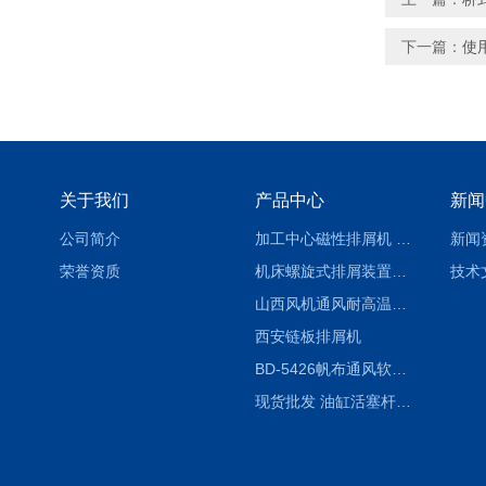
下一篇：
使
关于我们
产品中心
新闻
公司简介
加工中心磁性排屑机 西安集屑车
新闻
荣誉资质
机床螺旋式排屑装置制造商
技术
山西风机通风耐高温软连接
西安链板排屑机
BD-5426帆布通风软连接水泥布袋陕西生产厂家
现货批发 油缸活塞杆圆形保护套