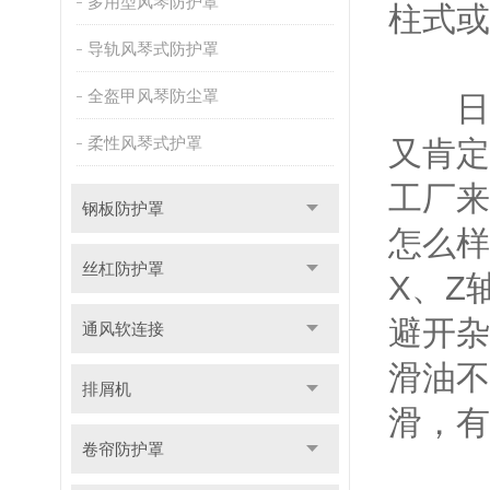
多用型风琴防护罩
柱式或
导轨风琴式防护罩
全盔甲风琴防尘罩
日常
柔性风琴式护罩
又肯定
工厂来
钢板防护罩
怎么样
丝杠防护罩
X、Z
避开杂
通风软连接
滑油不
排屑机
滑，有
卷帘防护罩