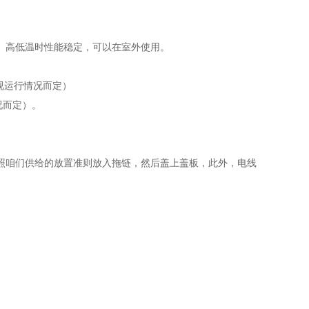
。高低温时性能稳定，可以在室外使用。
度视运行情况而定）
况而定）。
照咱们供给的放置准则放入拖链，然后盖上盖板，此外，电线
。