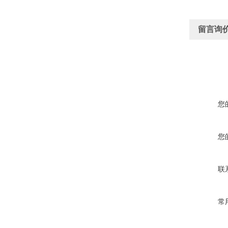
留言询
您
您
联
常