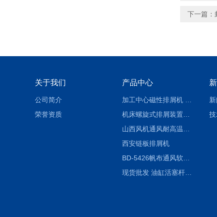
下一篇：
关于我们
产品中心
新
公司简介
加工中心磁性排屑机 西安集屑车
新
荣誉资质
机床螺旋式排屑装置制造商
技
山西风机通风耐高温软连接
西安链板排屑机
BD-5426帆布通风软连接水泥布袋陕西生产厂家
现货批发 油缸活塞杆圆形保护套