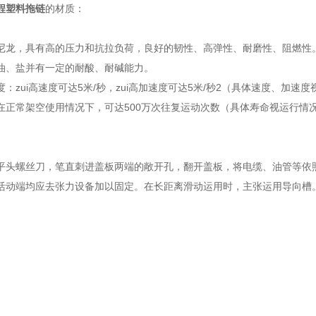
程塑料拖链
的材质：
尼龙，具有高的压力和抗拉负荷，良好的韧性、高弹性、耐磨性、阻燃性
油、盐并有一定的耐酸、耐碱能力。
：zui高速度可达5米/秒，zui高加速度可达5米/秒2（具体速度、加速
在正常架空使用情况下，可达500万次往复运动次数（具体寿命视运行情
平头螺丝刀，笔直刺进盖板两端的敞开孔，翻开盖板，将电缆、油管等依
活动端均应去张力设备加以固定。在长距离滑动运用时，主张运用导向槽