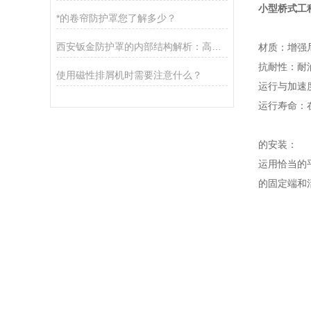
小型桥式工
*的卷帘防护罩您了解多少？
西安钣金防护罩的内部结构解析：高速滑轮与缓冲系统如何确保运行顺畅
材质：增强
抗耐性：耐
使用磁性排屑机时需要注意什么？
运行与加速度
运行寿命：
的安装：
运用恰当的
的固定端和