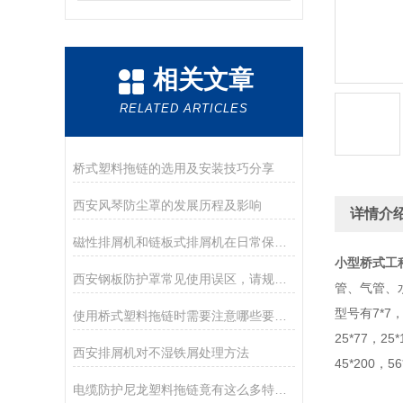
相关文章
RELATED ARTICLES
桥式塑料拖链的选用及安装技巧分享
西安风琴防尘罩的发展历程及影响
详情介
磁性排屑机和链板式排屑机在日常保养方面有何不同？
小型桥式工
西安钢板防护罩常见使用误区，请规避！
管、气管、
型号有7*7，1
使用桥式塑料拖链时需要注意哪些要点？
25*77，25
西安排屑机对不湿铁屑处理方法
45*200，5
电缆防护尼龙塑料拖链竟有这么多特点！