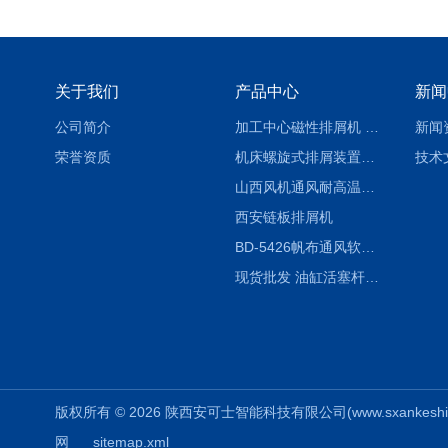
关于我们
产品中心
新闻
公司简介
加工中心磁性排屑机 西安集屑车
新闻
荣誉资质
机床螺旋式排屑装置制造商
技术
山西风机通风耐高温软连接
西安链板排屑机
BD-5426帆布通风软连接水泥布袋陕西生产厂家
现货批发 油缸活塞杆圆形保护套
版权所有 © 2026 陕西安可士智能科技有限公司(www.sxankeshi.com
网
sitemap.xml