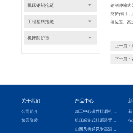
机床钢铝拖链
钢制伸缩式
防护作用，
工程塑料拖链
装位置、高
机床防护罩
上一篇：
下一篇：
关于我们
产品中心
新
公司简介
加工中心磁性排屑机 西安集屑车
新
荣誉资质
机床螺旋式排屑装置制造商
技
山西风机通风耐高温软连接