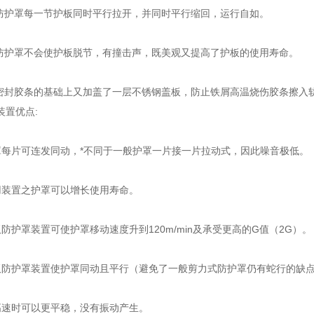
护罩每一节护板同时平行拉开，并同时平行缩回，运行自如。
护罩不会使护板脱节，有撞击声，既美观又提高了护板的使用寿命。
封胶条的基础上又加盖了一层不锈钢盖板，防止铁屑高温烧伤胶条擦入
装置优点:
片可连发同动，*不同于一般护罩一片接一片拉动式，因此噪音极低。
装置之护罩可以增长使用寿命。
护罩装置可使护罩移动速度升到120m/min及承受更高的G值（2G）
护罩装置使护罩同动且平行（避免了一般剪力式防护罩仍有蛇行的缺
速时可以更平稳，没有振动产生。