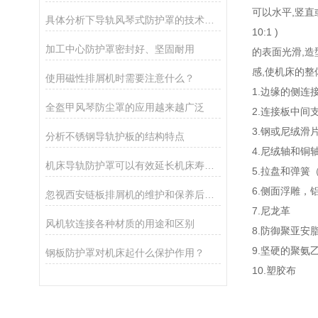
可以水平,竖直
具体分析下导轨风琴式防护罩的技术原理
10:1 )
加工中心防护罩密封好、坚固耐用
的表面光滑,造
感,使机床的整
使用磁性排屑机时需要注意什么？
1.边
全盔甲风琴防尘罩的应用越来越广泛
2.连接
3.
分析不锈钢导轨护板的结构特点
4.尼绒轴和铜
机床导轨防护罩可以有效延长机床寿命吗？
5.拉盘和弹簧（
6.侧面浮雕
忽视西安链板排屑机的维护和保养后果很严重
7.尼龙革
风机软连接各种材质的用途和区别
8.防御聚亚安
9.坚硬的聚氨
钢板防护罩对机床起什么保护作用？
10.塑胶布