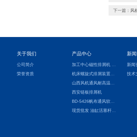
下一篇：
风
关于我们
产品中心
新闻
公司简介
加工中心磁性排屑机 西安集屑车
新闻
荣誉资质
机床螺旋式排屑装置制造商
技术
山西风机通风耐高温软连接
西安链板排屑机
BD-5426帆布通风软连接水泥布袋陕西生产厂家
现货批发 油缸活塞杆圆形保护套