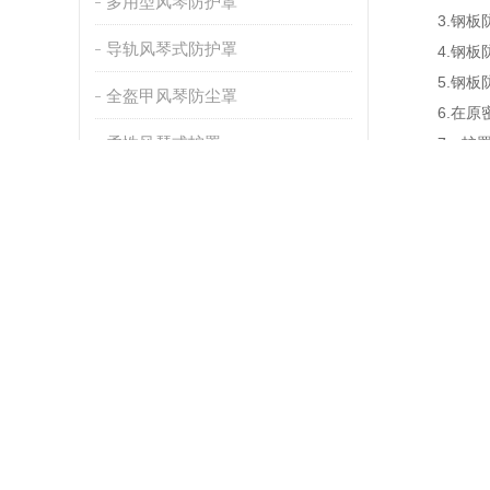
多用型风琴防护罩
3.钢板防
导轨风琴式防护罩
4.钢板防
5.钢板防
全盔甲风琴防尘罩
6.在原密
柔性风琴式护罩
7、护罩每
8、采用
9、钢板防
钢板防护罩
10、钢板
11、在高
丝杠防护罩
12、钢板
通风软连接
上一篇：
排屑机
下一篇：
卷帘防护罩