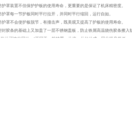
护罩装置不但保护护板的使用寿命，更重要的是保证了机床精密度。
护罩每一节护板同时平行拉开，并同时平行缩回，运行自如。
护罩不会使护板脱节，有撞击声，既美观又提高了护板的使用寿命。
封胶条的基础上又加盖了一层不锈钢盖板，防止铁屑高温烧伤胶条擦入
片可连发同动，*不同于一般护罩一片接一片拉动式，因此噪音极低。
装置之护罩可以增长使用寿命。
护罩装置可使护罩移动速度升到120m/min及承受更高的G值（2G）。
防护罩装置使护罩同动且平行（避免了一般剪力式防护罩仍有蛇行的缺
速时可以更平稳，没有振动产生。
防护罩具有密封好，能防铁屑、防冷却液，防工具的偶然事故。
丝杠圆筒防护罩的分类
不同的速度下加工中心防护罩的结构也不同