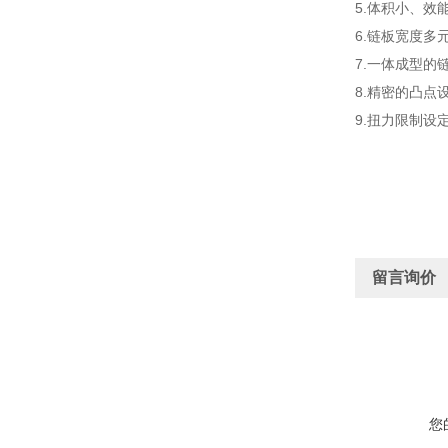
5.体积小、效
6.链板宽度
7.一体成型
8.精密的凸
9.扭力限制
留言询价
您