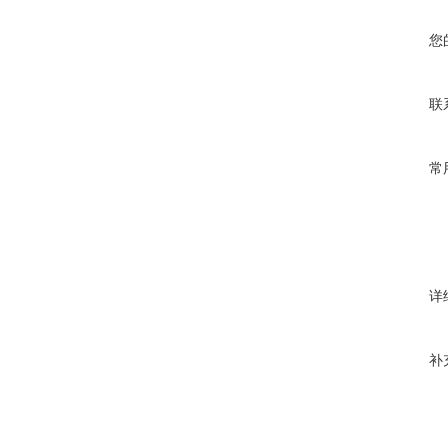
您
联
常
详
补