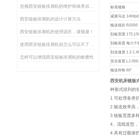
忽视西安链板排屑机的维护和保养后果很严重
标准规格
减速马达 1/4Hp(0.
西安链板排屑机的设计计算方法
输送链距 R2050 
西安链板排屑机的使用误区，请规避！
刮板宽度 175,1
刮板装置 每六个链
使用西安链板排屑机前怎么可以不了解这些！
刮送速度 1.2-1.4M
怎样可以增强西安链板排屑机的耐磨性
安全装置 LJ-350
输送仰角 60°
西安机床链板
种形式排列的
1.可处理各类
2.输送效率高
3.链板宽度
4、流线造型
4.具有过载保