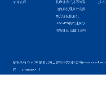
荣誉资质
机床螺旋式排屑装置制造商
技术
山西风机通风耐高温软连接
西安链板排屑机
BD-5426帆布通风软连接水泥布袋陕西生产厂家
现货批发 油缸活塞杆圆形保护套
版权所有 © 2026 陕西安可士智能科技有限公司(www.sxankeshi.com
网
sitemap.xml