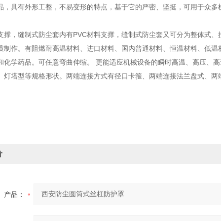
品，具有外形工整，不易变形的特点，基于它的严密、坚挺，可用于众多
支撑，缝制式防尘套内有PVC材料支撑，缝制式防尘套又可分为整体式、
质制作。有阻燃
耐高温材料
、进口材料、国内普通材料、恒温材料、低温
和化学药品。可任意弯曲伸缩。 更能适应机械设备的瞬时高温、高压、高
、灯塔型等规格形状。两端连接方式有径口
卡箍
、两端连接法兰盘式、两
价
产品：