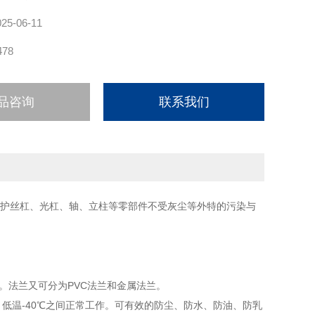
025-06-11
478
品咨询
联系我们
护丝杠、光杠、轴、立柱等零部件不受灰尘等外特的污染与
。
领口。法兰又可分为PVC法兰和金属法兰。
低温-40℃之间正常工作。可有效的防尘、防水、防油、防乳