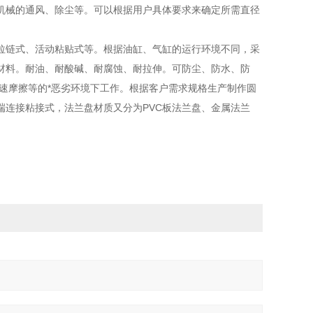
机械的通风、除尘等。可以根据用户具体要求来确定所需直径
拉链式、活动粘贴式等。根据油缸、气缸的运行环境不同，采
材料。耐油、耐酸碱、耐腐蚀、耐拉伸。可防尘、防水、防
速摩擦等的*恶劣环境下工作。根据客户需求规格生产制作圆
端连接粘接式，法兰盘材质又分为
PVC板
法兰盘、
金属法兰