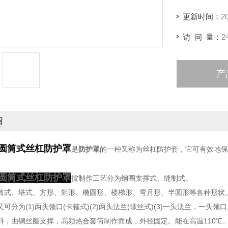
更新时间：
2
访 问 量：
2
产
绍
圆筒式丝杠防护罩
是
防护罩
的一种又称为
丝杠防护套
，它可有效地保
圆筒式丝杠防护罩
按制作工艺分为钢圈支撑式、缝制式。
筒式、塔式、方形、矩形、椭圆形、楼梯形、弯月形、半圆形等各种形状
可分为(1)两头领口(卡箍式)(2)两头法兰(螺丝式)(3)一头法兰，一头
料，由钢丝圈支撑，高频热合套筒制作而成，外径固定。能在高温110℃、