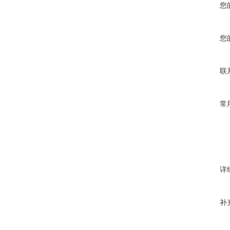
您
您
联
常
详
补