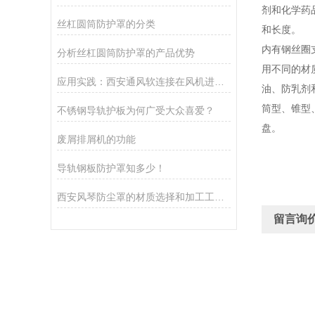
剂和化学药
丝杠圆筒防护罩的分类
和长度。
内有钢丝圈
分析丝杠圆筒防护罩的产品优势
用不同的材
应用实践：西安通风软连接在风机进出口安装中的缓冲减震与密封要点
油、防乳剂
筒型、锥型
不锈钢导轨护板为何广受大众喜爱？
盘。
废屑排屑机的功能
导轨钢板防护罩知多少！
西安风琴防尘罩的材质选择和加工工艺是什么？
留言询