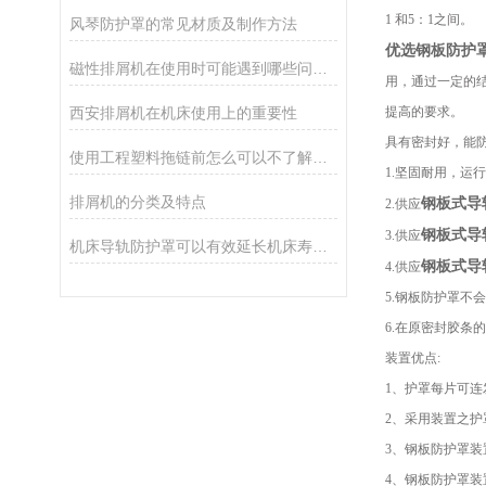
1 和5：1之间。
风琴防护罩的常见材质及制作方法
优选钢板防护
磁性排屑机在使用时可能遇到哪些问题？如何解决？
用，通过一定的
西安排屑机在机床使用上的重要性
提高的要求。
具有密封好，能
使用工程塑料拖链前怎么可以不了解这些！
1.坚固耐用，运
排屑机的分类及特点
钢板式导
2.供应
钢板式导
3.供应
机床导轨防护罩可以有效延长机床寿命吗？
钢板式导
4.供应
5.钢板防护罩不
6.在原密封胶
装置优点:
1、护罩每片可
2、采用装置之
3、钢板防护罩装
4、钢板防护罩