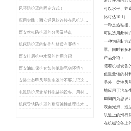
通过使用内部
风琴防护罩的固定方式！
可以水平、竖
比可达10:1）
应用实践：西安通风软连接在风机进出口安装中的缓冲减震与密封要点
一种是热粘接
西安丝杠防护罩的分类及特点
可以选用此种
一种为缝制方
机床防护罩的制作与材质有哪些？
罩。同时有多
西安排屑机中水泵的作用介绍
产品介绍：
随着机械设备的
西安油缸保护套如何抵御恶劣环境？
但重量轻的材
安装全盔甲风琴防尘罩时不要忘记这些要点！
另外，柔性风
地应用于汽车
电缆防护尼龙塑料拖链的设备、用材及性能
周期内为您设
机床导轨防护罩的耐腐蚀性处理技术研究
表面光滑、造
轨道上的滑行
在机械设备上