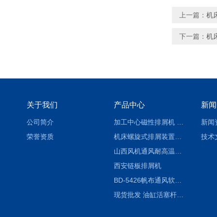
上一篇：
机
下一篇：
机
关于我们
产品中心
新闻
公司简介
加工中心磁性排屑机 西安集屑车
新闻
荣誉资质
机床螺旋式排屑装置制造商
技术
山西风机通风耐高温软连接
西安链板排屑机
BD-5426帆布通风软连接水泥布袋陕西生产厂家
现货批发 油缸活塞杆圆形保护套