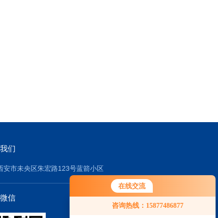
我们
西安市未央区朱宏路123号蓝箭小区
在线交流
微信
咨询热线：15877486877