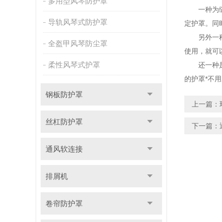
多用型风琴防护罩
一种为缝制
导轨风琴式防护罩
定护罩。同
另外一种是
全盔甲风琴防尘罩
使用，就可
柔性风琴式护罩
还一种是经
的护罩*不
钢板防护罩
上一篇：
丝杠防护罩
下一篇：
通风软连接
排屑机
卷帘防护罩