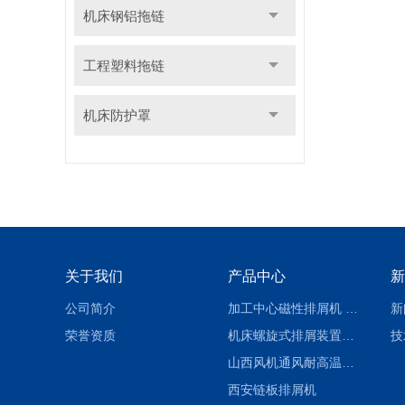
机床钢铝拖链
工程塑料拖链
机床防护罩
关于我们
产品中心
新
公司简介
加工中心磁性排屑机 西安集屑车
新
荣誉资质
机床螺旋式排屑装置制造商
技
山西风机通风耐高温软连接
西安链板排屑机