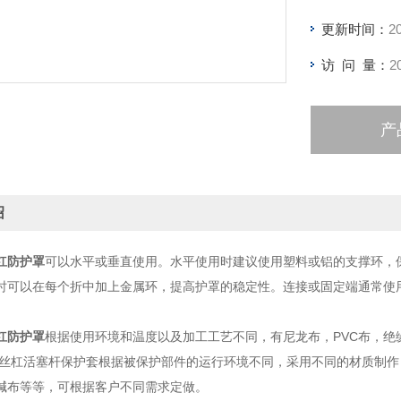
更新时间：
2
访 问 量：
2
产
绍
杠防护罩
可以水平或垂直使用。水平使用时建议使用塑料或铝的支撑环，
时可以在每个折中加上金属环，提高护罩的稳定性。连接或固定端通常使
杠防护罩
根据使用环境和温度以及加工工艺不同，有尼龙布，PVC布，
 丝杠活塞杆保护套根据被保护部件的运行环境不同，采用不同的材质制
碱布等等，可根据客户不同需求定做。