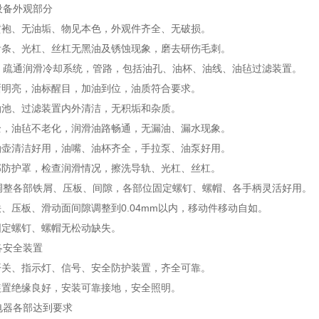
设备外观部分
黄袍、无油垢、物见本色，外观件齐全、无破损。
齿条、光杠、丝杠无黑油及锈蚀现象，磨去研伤毛刺。
洗、疏通润滑冷却系统，管路，包括油孔、油杯、油线、油毡过滤装置。
晰明亮，油标醒目，加油到位，油质符合要求。
油池、过滤装置内外清洁，无积垢和杂质。
全，油毡不老化，润滑油路畅通，无漏油、漏水现象。
油壶清洁好用，油嘴、油杯齐全，手拉泵、油泵好用。
部防护罩，检查润滑情况，擦洗导轨、光杠、丝杠。
查调整各部铁屑、压板、间隙，各部位固定螺钉、螺帽、各手柄灵活好用。
铁、压板、滑动面间隙调整到0.04mm以内，移动件移动自如。
固定螺钉、螺帽无松动缺失。
各安全装置
开关、指示灯、信号、安全防护装置，齐全可靠。
装置绝缘良好，安装可靠接地，安全照明。
查电器各部达到要求