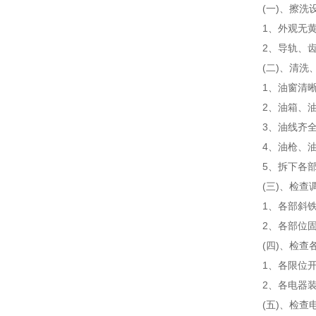
(一)、擦洗
1、外观无
2、导轨、
(二)、清
1、油窗清
2、油箱、
3、油线齐
4、油枪、
5、拆下各
(三)、检
1、各部斜
2、各部位
(四)、检查
1、各限位
2、各电器
(五)、检