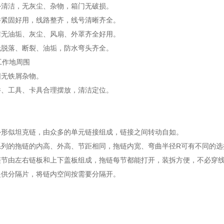
外清洁，无灰尘、杂物，箱门无破损。
件紧固好用，线路整齐，线号清晰齐全。
洁无油垢、灰尘、风扇、外罩齐全好用。
无脱落、断裂、油垢，防水弯头齐全。
工作地周围
围无铁屑杂物。
件、工具、卡具合理摆放，清洁定位。
外形似坦克链，由众多的单元链接组成，链接之间转动自如。
系列的拖链的内高、外高、节距相同，拖链内宽、弯曲半径R可有不同的选
链节由左右链板和上下盖板组成，拖链每节都能打开，装拆方便，不必穿
提供分隔片，将链内空间按需要分隔开。