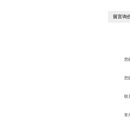
留言询
您
您
联
常