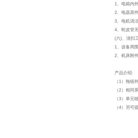
1、电箱内
2、电器原
3、电机清
4、蛇皮管
(六)、清扫
1、设备周
2、机床附
产品介绍:
（1）拖链
（2）相同
（3）单元
（4）另可