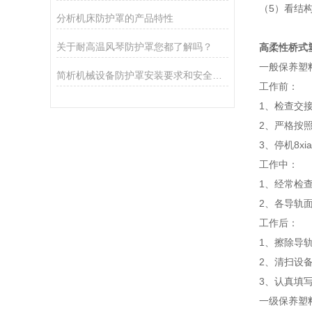
（5）看结
分析机床防护罩的产品特性
关于耐高温风琴防护罩您都了解吗？
高柔性桥式
一般保养塑
简析机械设备防护罩安装要求和安全要求
工作前：
1、检查交
2、严格按
3、停机8
工作中：
1、经常检
2、各导轨
工作后：
1、擦除导
2、清扫设
3、认真填
一级保养塑