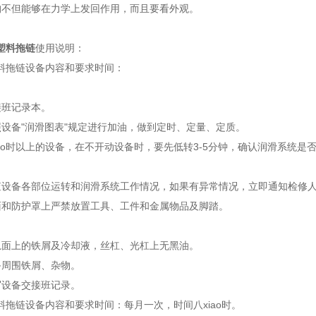
构不但能够在力学上发回作用，而且要看外观。
塑料拖链
使用说明：
料拖链设备内容和要求时间：
接班记录本。
照设备"润滑图表"规定进行加油，做到定时、定量、定质。
xiao时以上的设备，在不开动设备时，要先低转3-5分钟，确认润滑系统
查设备各部位运转和润滑系统工作情况，如果有异常情况，立即通知检修
面和防护罩上严禁放置工具、工件和金属物品及脚踏。
轨面上的铁屑及冷却液，丝杠、光杠上无黑油。
备周围铁屑、杂物。
写设备交接班记录。
料拖链设备内容和要求时间：每月一次，时间八xiao时。