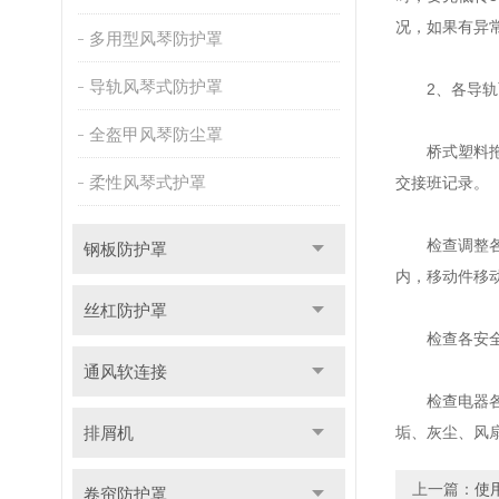
况，如果有异
多用型风琴防护罩
导轨风琴式防护罩
2、各导轨面
全盔甲风琴防尘罩
桥式塑料拖链
柔性风琴式护罩
交接班记录。
检查调整各部
钢板防护罩
内，移动件移
丝杠防护罩
检查各安全装
通风软连接
检查电器各部
排屑机
垢、灰尘、风
上一篇：
使
卷帘防护罩