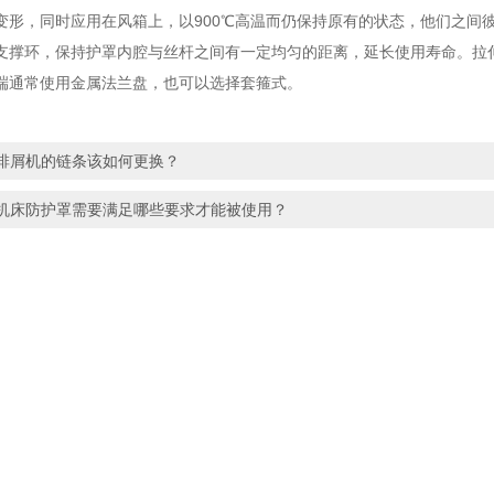
变形，同时应用在风箱上，以900℃高温而仍保持原有的状态，他们之间
支撑环，保持护罩内腔与丝杆之间有一定均匀的距离，延长使用寿命。拉
端通常使用金属法兰盘，也可以选择套箍式。
排屑机的链条该如何更换？
机床防护罩需要满足哪些要求才能被使用？