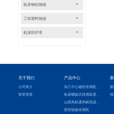
机床钢铝拖链
工程塑料拖链
机床防护罩
关于我们
产品中心
新
公司简介
加工中心磁性排屑机 西安集屑车
新
荣誉资质
机床螺旋式排屑装置制造商
技
山西风机通风耐高温软连接
西安链板排屑机