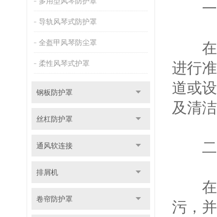
多用型风琴防护罩
一、
导轨风琴式防护罩
全盔甲风琴防尘罩
在进
柔性风琴式护罩
进行准
道或设
钢板防护罩
及清洁
丝杠防护罩
二、
通风软连接
排屑机
在安
卷帘防护罩
污，并