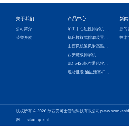
关于我们
产品中心
新闻
公司简介
加工中心磁性排屑机 西安集屑车
新闻
荣誉资质
机床螺旋式排屑装置制造商
技术
山西风机通风耐高温软连接
西安链板排屑机
BD-5426帆布通风软连接水泥布袋陕西生产厂家
现货批发 油缸活塞杆圆形保护套
版权所有 © 2026 陕西安可士智能科技有限公司(www.sxankeshi.com
网
sitemap.xml