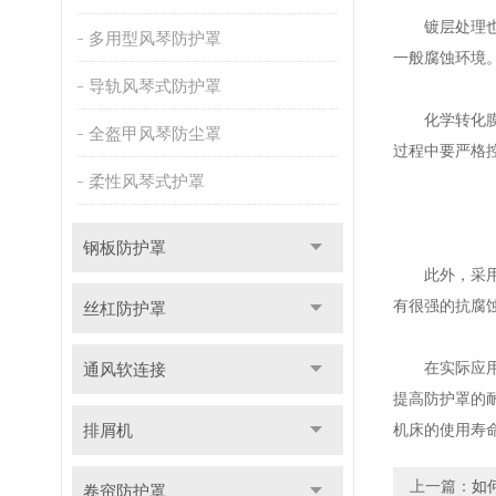
镀层处理也是
多用型风琴防护罩
一般腐蚀环境
导轨风琴式防护罩
化学转化膜处
全盔甲风琴防尘罩
过程中要严格
柔性风琴式护罩
钢板防护罩
此外，采用
有很强的抗腐
丝杠防护罩
在实际应用中
通风软连接
提高防护罩的
排屑机
机床的使用寿
上一篇：
如
卷帘防护罩