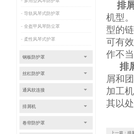
多用型风琴防护罩
排
导轨风琴式防护罩
机型。
全盔甲风琴防尘罩
型的链
柔性风琴式护罩
可有效
作不
钢板防护罩
排
丝杠防护罩
屑和团
加工机
通风软连接
其以处
排屑机
卷帘防护罩
上一篇：
排