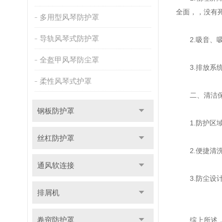
全面，，没有
多用型风琴防护罩
导轨风琴式防护罩
2.吸音、吸
全盔甲风琴防尘罩
3.排放系统
柔性风琴式护罩
二、清洁保
钢板防护罩
1.防护区域
丝杠防护罩
2.便捷清洗
通风软连接
3.防尘设计
排屑机
卷帘防护罩
综上所述