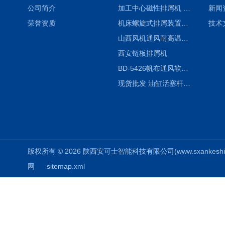
公司简介
加工中心磁性排屑机 西安集屑车
新闻
荣誉资质
机床螺旋式排屑装置制造商
技术
山西风机通风耐高温软连接
西安链板排屑机
BD-5426帆布通风软连接水泥布袋陕西生产厂家
现货批发 油缸活塞杆圆形保护套
版权所有 © 2026 陕西安可士智能科技有限公司(www.sxankeshi.com
网
sitemap.xml