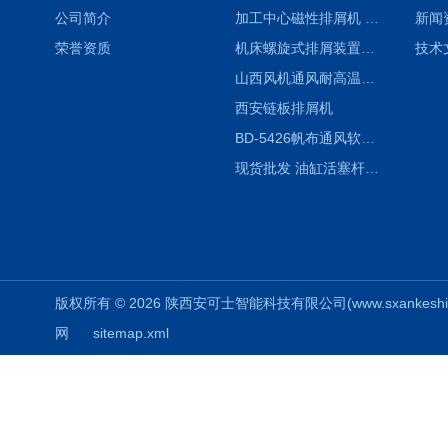
公司简介
加工中心磁性排屑机 西安集屑车
新闻
荣誉资质
机床螺旋式排屑装置制造商
技术
山西风机通风耐高温软连接
西安链板排屑机
BD-5426帆布通风软连接水泥布袋陕西生产厂家
现货批发 油缸活塞杆圆形保护套
版权所有 © 2026 陕西安可士智能科技有限公司(www.sxankeshi.com
网
sitemap.xml