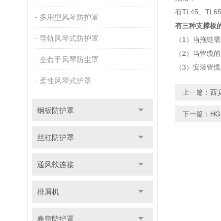
有TL45、TL
多用型风琴防护罩
有三种支撑板
导轨风琴式防护罩
（1）当拖链
（2）当管缆
全盔甲风琴防尘罩
（3）安装管
柔性风琴式护罩
上一篇：
西
钢板防护罩
下一篇：
H
丝杠防护罩
通风软连接
排屑机
卷帘防护罩