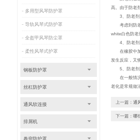
高。由于防老剂
多用型风琴防护罩
3、防老剂
导轨风琴式防护罩
考虑到防老剂
white白色
全盔甲风琴防尘罩
4、防老剂
柔性风琴式护罩
在橡胶中加入
发生反应，又
5、防老剂
钢板防护罩
在一般情况下
老化是常规做
丝杠防护罩
上一篇：
通
通风软连接
下一篇：
哪
排屑机
卷帘防护罩