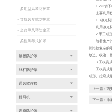
1.2冲切下
多用型风琴防护罩
主要利用数控
导轨风琴式防护罩
1.3激光切
利用激光切割
全盔甲风琴防尘罩
2.手工成
柔性风琴式护罩
随着生产的不
状比较复杂的
放边、收边、
钢板防护罩
3.工模具
工模具成形是
丝杠防护罩
成形、拉弯成
通风软连接
上一篇：
西
排屑机
下一篇：
排
卷帘防护罩