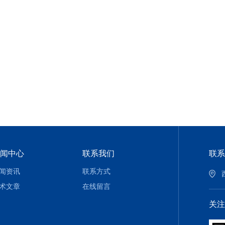
闻中心
联系我们
联系
闻资讯
联系方式
术文章
在线留言
关注