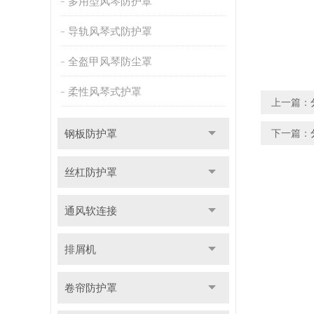
多用型风琴防护罩
导轨风琴式防护罩
全盔甲风琴防尘罩
柔性风琴式护罩
上一篇：
钢板防护罩
下一篇：
丝杠防护罩
通风软连接
排屑机
卷帘防护罩