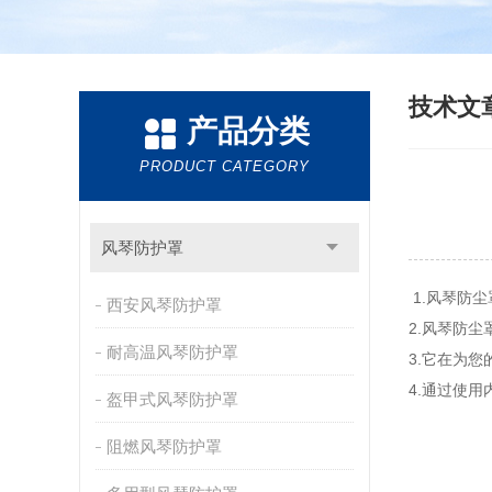
技术文
产品分类
PRODUCT CATEGORY
风琴防护罩
1.风琴防
西安风琴防护罩
2.风琴防
耐高温风琴防护罩
3.它在为
4.通过使
盔甲式风琴防护罩
阻燃风琴防护罩