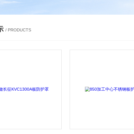
示
/ PRODUCTS