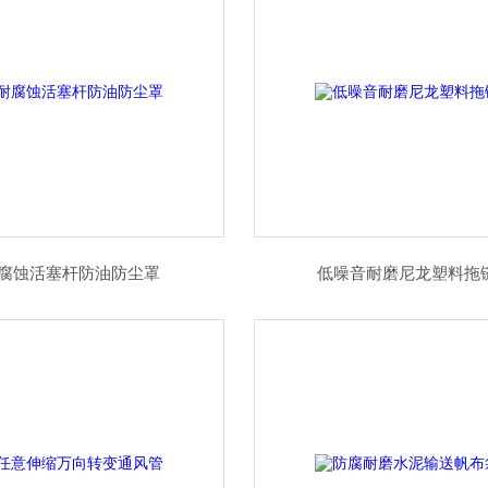
腐蚀活塞杆防油防尘罩
低噪音耐磨尼龙塑料拖