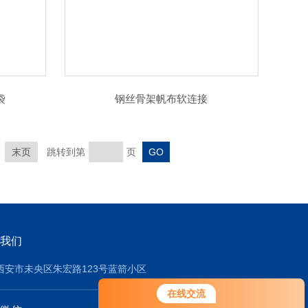
袋
钢丝骨架帆布软连接
末页
跳转到第
页
我们
西安市未央区朱宏路123号蓝箭小区
在线交流