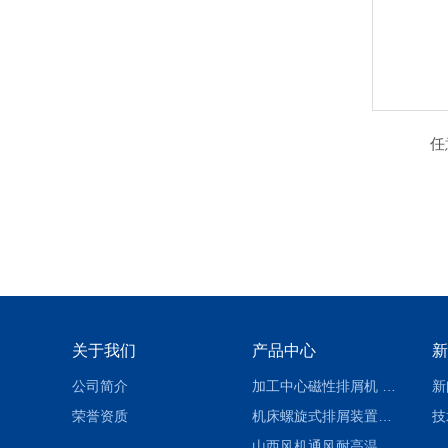
任
关于我们
产品中心
新
公司简介
加工中心磁性排屑机 西安集屑车
新
荣誉资质
机床螺旋式排屑装置制造商
技
山西风机通风耐高温软连接