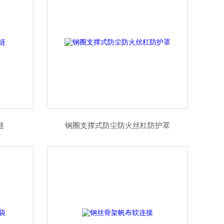
链
钢圈支撑式防尘防火丝杠防护罩