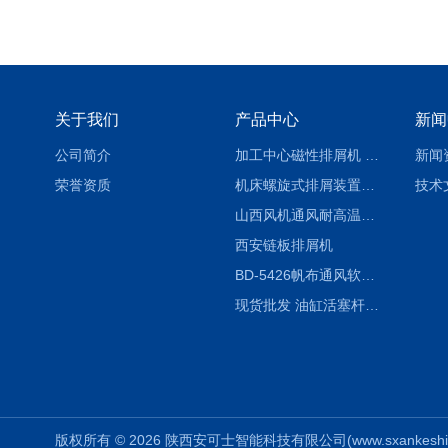
关于我们
产品中心
新闻
公司简介
加工中心磁性排屑机 西安集屑车
新闻
荣誉资质
机床螺旋式排屑装置制造商
技术
山西风机通风耐高温软连接
西安链板排屑机
BD-5426帆布通风软连接水泥布袋陕西生产厂家
现货批发 油缸活塞杆圆形保护套
版权所有 © 2026 陕西安可士智能科技有限公司(www.sxankeshi.com